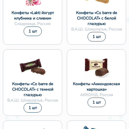
Конфеты «Lakti йогурт
Конфеты «Co barre de
клубника и сливки»
CHOCOLAT» с белой
Сладуница, Россия
глазурью
В.А.Ш. Шоколатье, Россия
1 шт
1 шт
Конфеты «Co barre de
Конфеты «Аккондовская
CHOCOLAT» с темной
картошка»
глазурью
АККОНД, Россия
В.А.Ш. Шоколатье, Россия
1 шт
1 шт