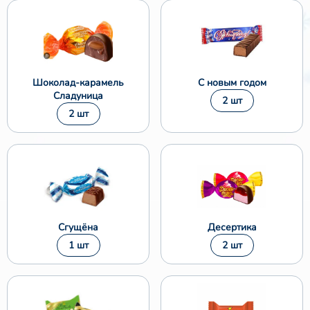
Шоколад-карамель
С новым годом
Сладуница
2 шт
2 шт
Сгущёна
Десертика
1 шт
2 шт