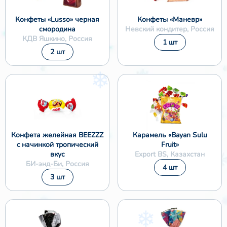
❄
Конфеты «Lusso» черная
Конфеты «Маневр»
смородина
Невский кондитер, Россия
КДВ Яшкино, Россия
1 шт
❅
2 шт
Конфета желейная BEEZZZ
Карамель «Bayan Sulu
c начинкой тропический
Fruit»
вкус
Export BS, Казахстан
БИ-энд-Би, Россия
4 шт
3 шт