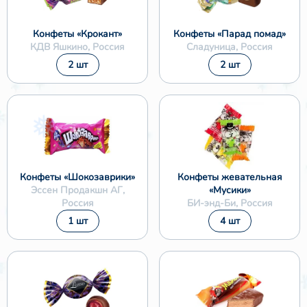
Конфеты «Крокант»
Конфеты «Парад помад»
КДВ Яшкино, Россия
Сладуница, Россия
2 шт
2 шт
Конфеты «Шокозаврики»
Конфеты жевательная
Эссен Продакшн АГ,
«Мусики»
Россия
БИ-энд-Би, Россия
1 шт
4 шт