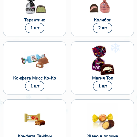
Тарантино
Колибри
1 шт
2 шт
❄
Конфета Мисс Ко-Ко
Магия Топ
1 шт
1 шт
Конфета Тайфун
Жако в долине