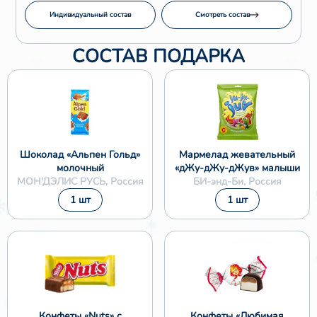
Индивидуальный состав
Смотреть состав
СОСТАВ ПОДАРКА
Шоколад «Альпен Гольд»
Мармелад жевательный
молочный
«дЖу-дЖу-дЖув» малыши
МОН'ДЭЛИС РУСЬ, Россия
БИ-энд-Би, Россия
1 шт
1 шт
Конфеты «Nuts» с
Конфеты «Любимая