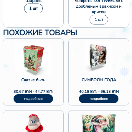
Шароль
Конфеты «35 TWEEL’S» с
дробленым арахисом и
1 шт
криспи
1 шт
ПОХОЖИЕ ТОВАРЫ
Сказке быть
СИМВОЛЫ ГОДА
30,67
BYN
-
44,77
BYN
40,18
BYN
-
66,13
BYN
❄
подробнее
подробнее