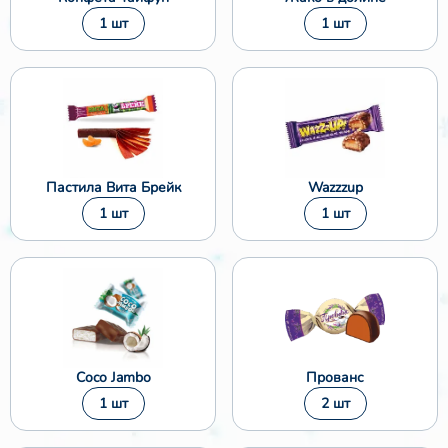
1 шт
1 шт
❄
Пастила Вита Брейк
Wazzzup
1 шт
1 шт
❄
Coco Jambo
Прованс
1 шт
2 шт