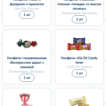
фундуком и арахисом
Аленка» помадка со вкусом
Нестле, Россия
печенья
Коммунарка, Беларусь
❅
1 шт
1 шт
Конфеты глазированные
Конфеты «Sla Sti Candy
«Белорусские дары» с
time»
клюквой
СЛАСТИ, Россия
Коммунарка, Беларусь
1 шт
1 шт