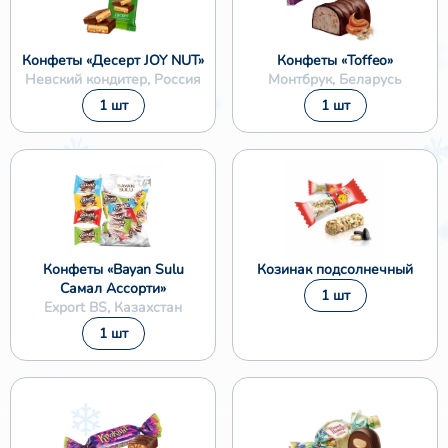
Конфеты «Десерт JOY NUT»
Конфеты «Toffeo»
Невский кондитер, Россия
Монтбрук, Беларусь
1 шт
1 шт
Конфеты «Bayan Sulu
Козинак подсолнечный
Самал Ассорти»
1 шт
Export BS, Казахстан
1 шт