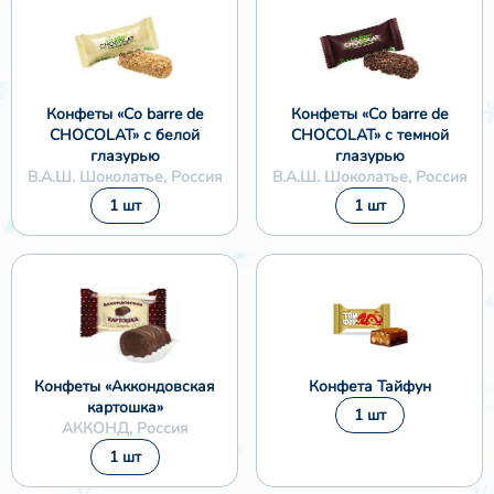
Конфеты «Co barre de
Конфеты «Co barre de
CHOCOLAT» с белой
CHOCOLAT» с темной
глазурью
глазурью
В.А.Ш. Шоколатье, Россия
В.А.Ш. Шоколатье, Россия
1 шт
1 шт
Конфеты «Аккондовская
Конфета Тайфун
картошка»
1 шт
АККОНД, Россия
1 шт