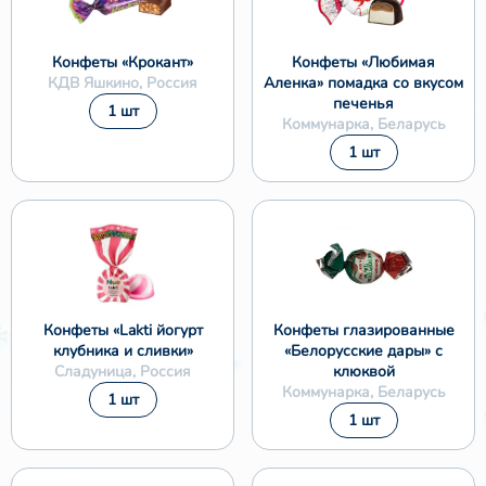
Конфеты «Крокант»
Конфеты «Любимая
КДВ Яшкино, Россия
Аленка» помадка со вкусом
печенья
1 шт
Коммунарка, Беларусь
1 шт
Конфеты «Lakti йогурт
Конфеты глазированные
клубника и сливки»
«Белорусские дары» с
Сладуница, Россия
клюквой
Коммунарка, Беларусь
1 шт
1 шт