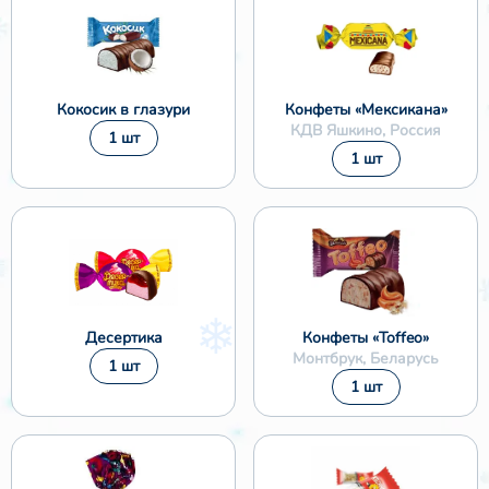
Кокосик в глазури
Конфеты «Мексикана»
КДВ Яшкино, Россия
1 шт
❄
1 шт
❅
Десертика
Конфеты «Toffeo»
Монтбрук, Беларусь
1 шт
1 шт