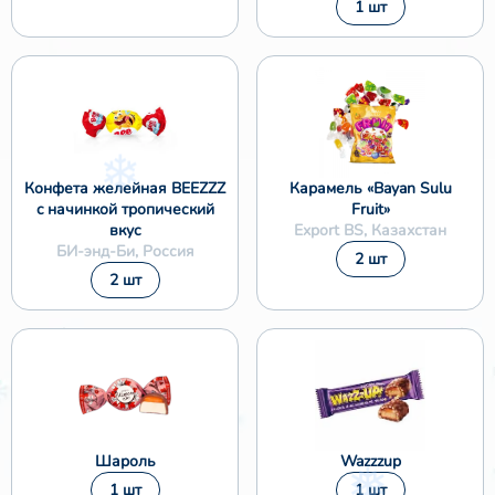
1 шт
Конфета желейная BEEZZZ
Карамель «Bayan Sulu
c начинкой тропический
Fruit»
вкус
Export BS, Казахстан
БИ-энд-Би, Россия
2 шт
2 шт
Шароль
Wazzzup
1 шт
1 шт