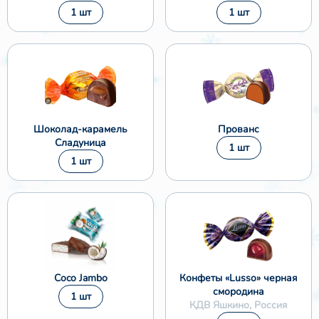
1 шт
1 шт
Шоколад-карамель
Прованс
Сладуница
1 шт
1 шт
Coco Jambo
Конфеты «Lusso» черная
смородина
1 шт
КДВ Яшкино, Россия