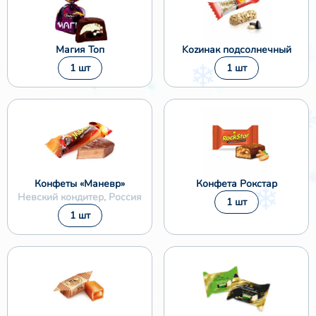
Магия Топ
Kozинак подсолнечный
1 шт
1 шт
Конфеты «Маневр»
Конфета Рокстар
Невский кондитер, Россия
1 шт
1 шт
❄