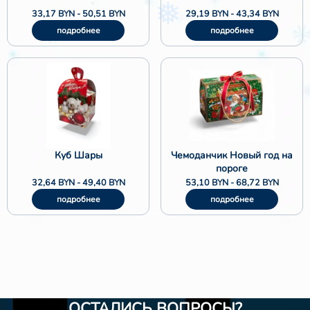
33,17
BYN
-
50,51
BYN
29,19
BYN
-
43,34
BYN
подробнее
подробнее
❅
Куб Шары
Чемоданчик Новый год на
пороге
32,64
BYN
-
49,40
BYN
53,10
BYN
-
68,72
BYN
подробнее
подробнее
ОСТАЛИСЬ ВОПРОСЫ?