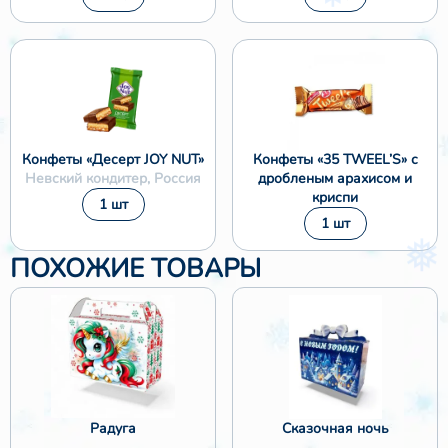
Конфеты «Десерт JOY NUT»
Конфеты «35 TWEEL’S» с
Невский кондитер, Россия
дробленым арахисом и
криспи
1 шт
1 шт
ПОХОЖИЕ ТОВАРЫ
❄
Радуга
Сказочная ночь