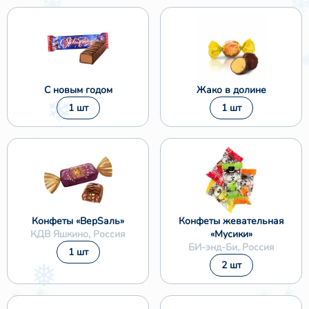
С новым годом
Жако в долине
1 шт
1 шт
Конфеты «ВерSаль»
Конфеты жевательная
КДВ Яшкино, Россия
«Мусики»
БИ-энд-Би, Россия
1 шт
2 шт