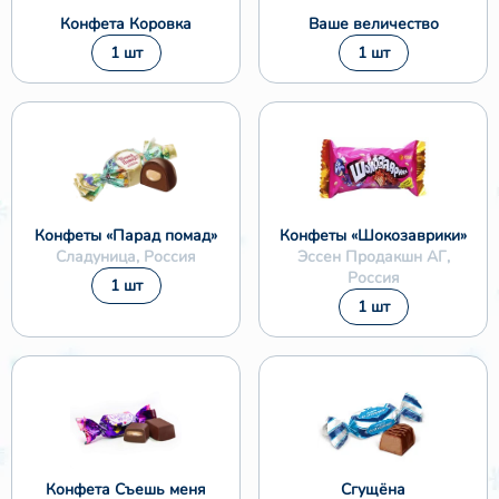
Конфета Коровка
Ваше величество
1 шт
1 шт
❄
Конфеты «Парад помад»
Конфеты «Шокозаврики»
Сладуница, Россия
Эссен Продакшн АГ,
Россия
1 шт
1 шт
❄
Конфета Съешь меня
Сгущёна