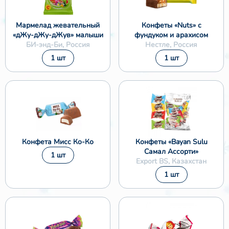
Мармелад жевательный
Конфеты «Nuts» с
«дЖу-дЖу-дЖув» малыши
фундуком и арахисом
БИ-энд-Би, Россия
Нестле, Россия
1 шт
1 шт
Конфета Мисс Ко-Ко
Конфеты «Bayan Sulu
Самал Ассорти»
1 шт
Export BS, Казахстан
1 шт